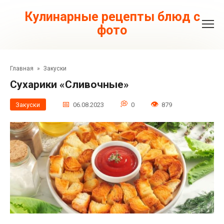
Перейти
к
Кулинарные рецепты блюд с
контенту
фото
Главная
»
Закуски
Сухарики «Сливочные»
Закуски
06.08.2023
0
879