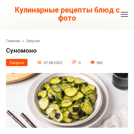
Перейти
к
Кулинарные рецепты блюд с
контенту
фото
Главная
»
Закуски
Суномоно
Закуски
07.08.2023
0
862