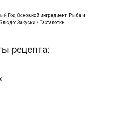
вый Год Основной ингредиент: Рыба и
людо: Закуски / Тарталетки
ты рецепта:
я)