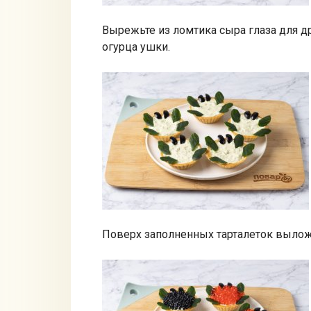
Вырежьте из ломтика сыра глаза для др
огурца ушки.
Поверх заполненных тарталеток вылож