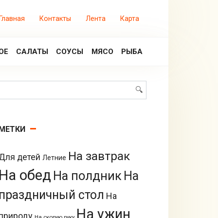
Главная
Контакты
Лента
Карта
ОЕ
САЛАТЫ
СОУСЫ
МЯСО
РЫБА
Поиск:
МЕТКИ
На завтрак
Для детей
Летние
На обед
На полдник
На
праздничный стол
На
На ужин
природу
На скорую руку