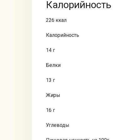
Калорийность
226 ккал
Калорийность
14 г
Белки
13 г
Жиры
16 г
Углеводы