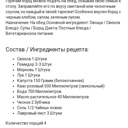
Горячий борщ можно подать на обед, созывая свою семью к
столу. Заправляйте его по вкусу сметаной или чесночным
соусом, но каждый в своей тарелке! Особенно вкусен борщ с
черным хлебом, салом, зеленым луком.
Назначение: На обед Основной ингредиент: Овощи / Свекла
Блюдо: Супы / Борщ Диета: Постные блюда /
Вегетарианское питание
Состав / Ингредиенты рецепта:
Свекла 1 Штука
Помидор 2-3 Штук
Морковь 1 Штука
Лук 1 Штука
Капуста 150 Грамм (белокочанная)
Квас розовый 500 Миллилитров (свекольный)
Вода 700 Миллилитров
Масло растительное 40 Миллилитров
Чеснок 2 Зубчика
Соль 1/2 Чайных ложки
Лавровый лист 3 Штуки
Количество порций 4