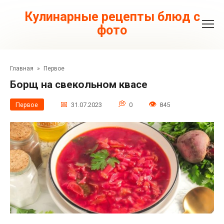
Перейти
к
Кулинарные рецепты блюд с
контенту
фото
Главная
»
Первое
Борщ на свекольном квасе
Первое
31.07.2023
0
845