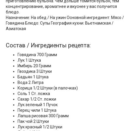
приготовлению бульона. Чем дольше томится бульон, тем
концентрирование, ароматнее и вкуснее у вас получится
блюдо.
Назначение: На обед / На ужин Основной ингредиент: Мясо /
Говядина Блюдо: Супы География кухни: Вьетнамская /
Азиатская
Состав / Ингредиенты рецепта:
Говядина 700 Грамм
Лук 1 Штука
Имбирь 20 Грамм
Гвоздика 3 Штуки
Бадьян 1 Штука
Вода 2 Литра
Корица 1/2 Штуки (в палочках)
Соль 1 Ст. ложка
Сахар 1/2 Ст. ложки
Лук зеленый 1 Пучок
Перец чили 1 Штука
Лапша рисовая 300 Грамм
Пак чой 2 Штуки
Лук красный 1/2 Штуки