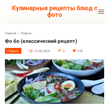
Перейти
к
Кулинарные рецепты блюд с
контенту
фото
Главная
»
Первое
Фо бо (классический рецепт)
Первое
27.02.2024
0
276