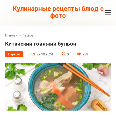
Перейти
к
Кулинарные рецепты блюд с
контенту
фото
Главная
»
Первое
Китайский говяжий бульон
Первое
29.10.2024
0
288