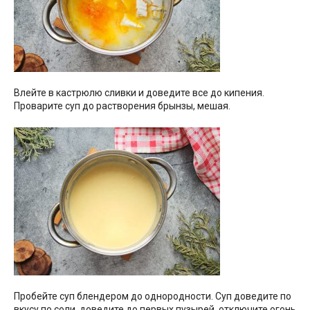
Влейте в кастрюлю сливки и доведите все до кипения.
Проварите суп до растворения брынзы, мешая.
Пробейте суп блендером до однородности. Суп доведите по
вкусу по соли, доведите до первых пузырей, отключите огонь