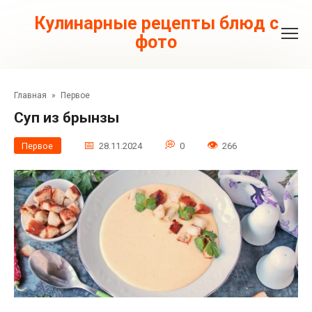
Перейти
к
Кулинарные рецепты блюд с
контенту
фото
Главная
»
Первое
Суп из брынзы
Первое
28.11.2024
0
266