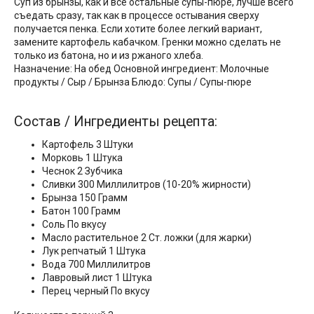
Суп из брынзы, как и все остальные супы-пюре, лучше всего
съедать сразу, так как в процессе остывания сверху
получается пенка. Если хотите более легкий вариант,
замените картофель кабачком. Гренки можно сделать не
только из батона, но и из ржаного хлеба.
Назначение: На обед Основной ингредиент: Молочные
продукты / Сыр / Брынза Блюдо: Супы / Супы-пюре
Состав / Ингредиенты рецепта:
Картофель 3 Штуки
Морковь 1 Штука
Чеснок 2 Зубчика
Сливки 300 Миллилитров (10-20% жирности)
Брынза 150 Грамм
Батон 100 Грамм
Соль По вкусу
Масло растительное 2 Ст. ложки (для жарки)
Лук репчатый 1 Штука
Вода 700 Миллилитров
Лавровый лист 1 Штука
Перец черный По вкусу