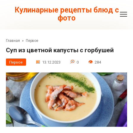
Перейти
к
Кулинарные рецепты блюд с
контенту
фото
Главная
»
Первое
Суп из цветной капусты с горбушей
Первое
13.12.2023
0
284