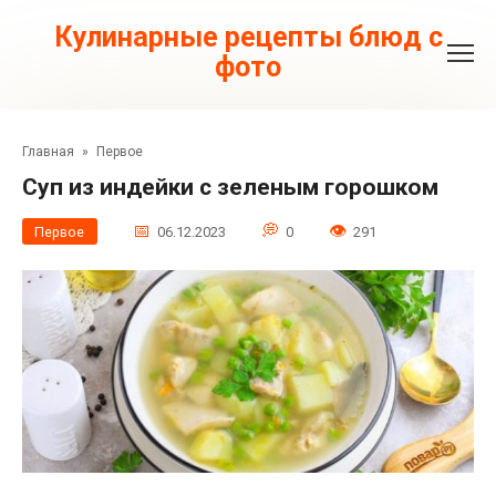
Перейти
к
Кулинарные рецепты блюд с
контенту
фото
Главная
»
Первое
Суп из индейки с зеленым горошком
Первое
06.12.2023
0
291