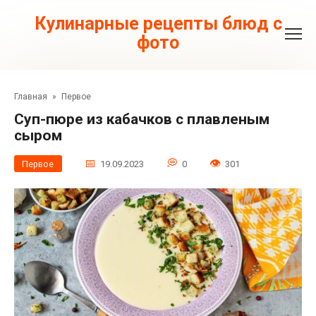
Перейти
к
Кулинарные рецепты блюд с
контенту
фото
Главная
»
Первое
Суп-пюре из кабачков с плавленым
сыром
Первое
19.09.2023
0
301