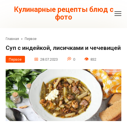
Перейти
к
Кулинарные рецепты блюд с
контенту
фото
Главная
»
Первое
Суп с индейкой, лисичками и чечевицей
Первое
28.07.2023
0
832