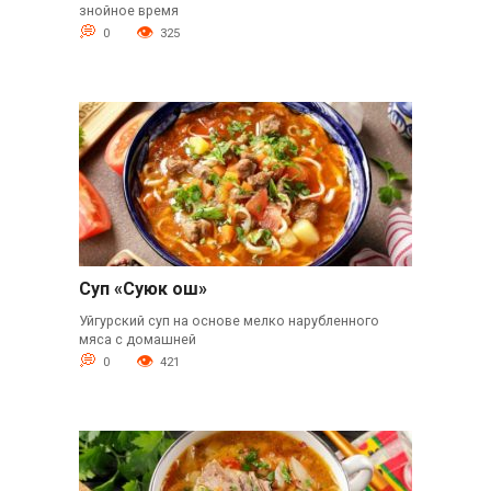
знойное время
0
325
Суп «Суюк ош»
Уйгурский суп на основе мелко нарубленного
мяса с домашней
0
421