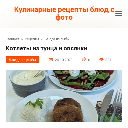
Перейти
к
Кулинарные рецепты блюд с
контенту
фото
Главная
»
Рецепты
»
Блюда из рыбы
Котлеты из тунца и овсянки
Блюда из рыбы
20.10.2023
0
321