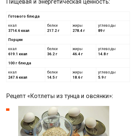
Пищевая и энергетическая ценность:
Готового блюда
ккал
белки
жиры
углеводы
3714.6 ккал
217.2 г
278.4 г
89 г
Порции
ккал
белки
жиры
углеводы
619.1 ккал
36.2 г
46.4 г
14.8 г
100 г блюда
ккал
белки
жиры
углеводы
247.6 ккал
14.5 г
18.6 г
5.9 г
Рецепт «Котлеты из тунца и овсянки»: