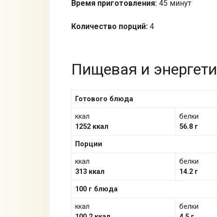
Время приготовления:
45 минут
Количество порций:
4
Пищевая и энергети
Готового блюда
ккал
белки
1252 ккал
56.8 г
Порции
ккал
белки
313 ккал
14.2 г
100 г блюда
ккал
белки
100.2 ккал
4.5 г