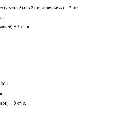
у (у меня было 2 шт. маленьких) — 2 шт
шт
щей) — 3 ст. л.
00 г
л.
ок) — 3 ст. л.