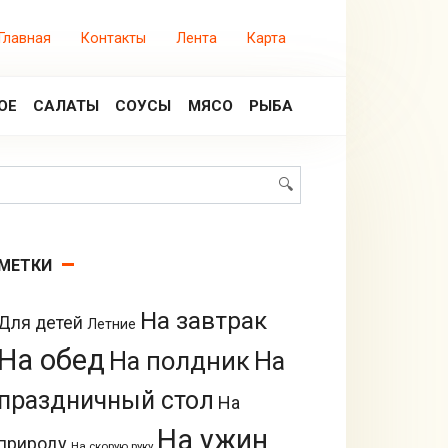
Главная
Контакты
Лента
Карта
ОЕ
САЛАТЫ
СОУСЫ
МЯСО
РЫБА
Поиск:
МЕТКИ
На завтрак
Для детей
Летние
На обед
На полдник
На
праздничный стол
На
На ужин
природу
На скорую руку