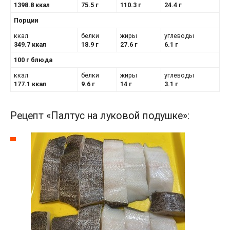
1398.8 ккал
75.5 г
110.3 г
24.4 г
Порции
ккал
белки
жиры
углеводы
349.7 ккал
18.9 г
27.6 г
6.1 г
100 г блюда
ккал
белки
жиры
углеводы
177.1 ккал
9.6 г
14 г
3.1 г
Рецепт «Палтус на луковой подушке»: