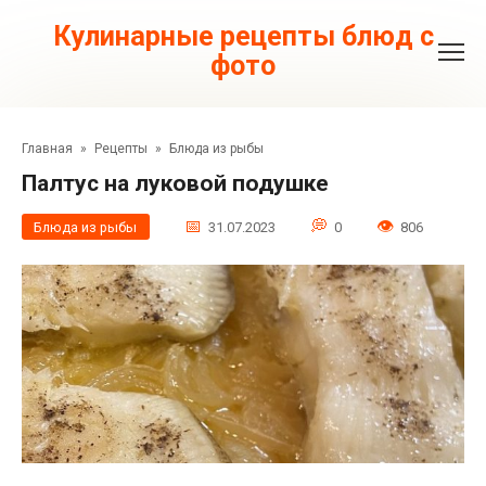
Перейти
к
Кулинарные рецепты блюд с
контенту
фото
Главная
»
Рецепты
»
Блюда из рыбы
Палтус на луковой подушке
Блюда из рыбы
31.07.2023
0
806