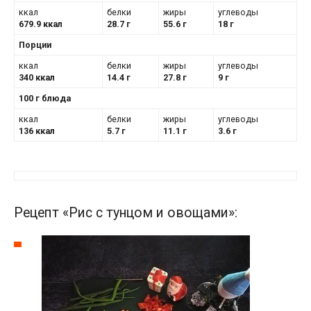
ккал
белки
жиры
углеводы
679.9 ккал
28.7 г
55.6 г
18 г
Порции
ккал
белки
жиры
углеводы
340 ккал
14.4 г
27.8 г
9 г
100 г блюда
ккал
белки
жиры
углеводы
136 ккал
5.7 г
11.1 г
3.6 г
Рецепт «Рис с тунцом и овощами»: