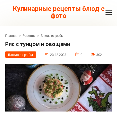
Перейти
к
Кулинарные рецепты блюд с
контенту
фото
Главная
»
Рецепты
»
Блюда из рыбы
Рис с тунцом и овощами
Блюда из рыбы
23.12.2023
0
302