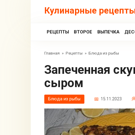
Перейти
Кулинарные рецепты
к
контенту
РЕЦЕПТЫ
ВТОРОЕ
ВЫПЕЧКА
ДЕС
Главная
»
Рецепты
»
Блюда из рыбы
Запеченная скумбрия с овощами и
сыром
Блюда из рыбы
15.11.2023