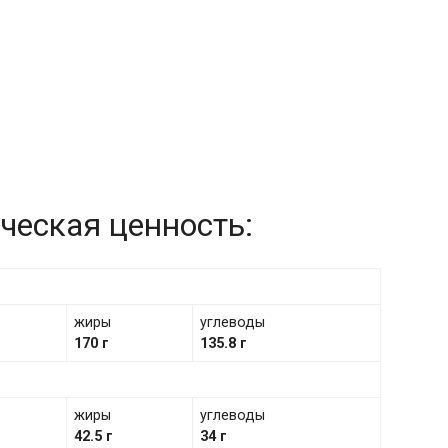
ческая ценность:
жиры
углеводы
170 г
135.8 г
жиры
углеводы
42.5 г
34 г