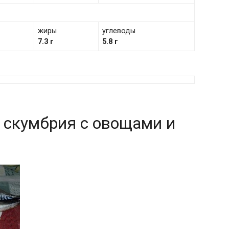
жиры
углеводы
7.3 г
5.8 г
 скумбрия с овощами и