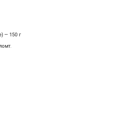
) — 150 г
ломт.