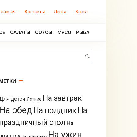
Главная
Контакты
Лента
Карта
ОЕ
САЛАТЫ
СОУСЫ
МЯСО
РЫБА
Поиск:
МЕТКИ
На завтрак
Для детей
Летние
На обед
На полдник
На
праздничный стол
На
На ужин
природу
На скорую руку