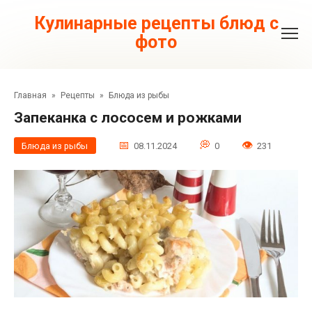
Перейти
к
Кулинарные рецепты блюд с
контенту
фото
Главная
»
Рецепты
»
Блюда из рыбы
Запеканка с лососем и рожками
Блюда из рыбы
08.11.2024
0
231