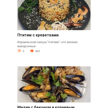
Птитим с креветками
Израильская лапша "птитим"- это мелкие
макаронные
0
369
Мидии с беконом и корневым