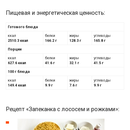
Пищевая и энергетическая ценность:
Готового блюда
ккал
белки
жиры
углеводы
2510.3 ккал
166.2 г
128.3 г
165.8 г
Порции
ккал
белки
жиры
углеводы
627.6 ккал
41.6 г
32.1 г
41.5 г
100 г блюда
ккал
белки
жиры
углеводы
149.4 ккал
9.9 г
7.6 г
9.9 г
Рецепт «Запеканка с лососем и рожками»: