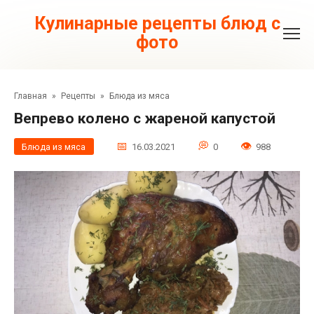
Перейти
к
Кулинарные рецепты блюд с
контенту
фото
Главная
»
Рецепты
»
Блюда из мяса
Вепрево колено с жареной капустой
Блюда из мяса
16.03.2021
0
988