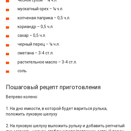
чеснок сухой – ¼ ч.л.
мускатный орех – ¼ ч.л.
копченая паприка – 0,5 ч.л.
кориандр – 0,5 ч.л.
сахар – 0,5 ч.л.
черный перец – ¼ ч.л.
сметана – 3-4 ст.л.
растительное масло – 3-4 ст.л.
соль
Пошаговый рецепт приготовления
Вепрево колено:
1. На дно емкости, в которой будет вариться рулька,
положить луковую шелуху
2. На луковую шелуху выложить рульку и добавить репчатый