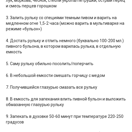
лук, морковь, чеснок, стебли укропа/петрушки, острый перец
и смесь перцев горошком
3. Залить рульку со специями темным пивом и варить на
медленном огне 1,5-2 часа (можно варить в мультиварке на
режиме «бульон»)
4. Достать рульку и отлить немного (буквально 100-200 мл.)
пивного бульона, в котором варилась рулька, в отдельную
емкость
5. Саму рульку обильно посолить/поперчить
6. В небольшой емкости смешать горчицу с медом
7. Получившейся глазурью смазать все рульку
8. В емкость для запекания влить пивной бульон и выложить
обмазанную глазурью рульку
9. Запекать в духовке 50-60 минут при температуре 220-250
градусов